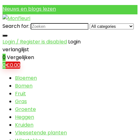
Nieuws en blogs lezen
Search for:
Login / Register is disabled
Login
verlanglijst
0
Vergelijken
0
€
0.00
Bloemen
Bomen
Fruit
Gras
Groente
Heggen
Kruiden
Vleesetende planten