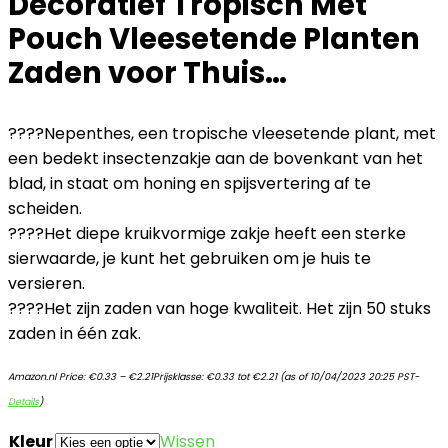
Decoratief Tropisch Met
Pouch Vleesetende Planten
Zaden voor Thuis…
????Nepenthes, een tropische vleesetende plant, met
een bedekt insectenzakje aan de bovenkant van het
blad, in staat om honing en spijsvertering af te
scheiden.
????Het diepe kruikvormige zakje heeft een sterke
sierwaarde, je kunt het gebruiken om je huis te
versieren.
????Het zijn zaden van hoge kwaliteit. Het zijn 50 stuks
zaden in één zak.
Amazon.nl Price:
€
0.33
–
€
2.21
Prijsklasse: €0.33 tot €2.21
(as of 10/04/2023 20:25 PST-
Details
)
Kleur
Wissen