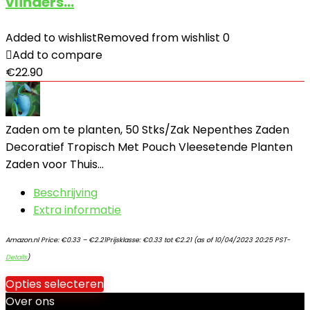
vlinders…
Added to wishlist
Removed from wishlist
0
Add to compare
€
22.90
Zaden om te planten, 50 Stks/Zak Nepenthes Zaden
Decoratief Tropisch Met Pouch Vleesetende Planten
Zaden voor Thuis…
Beschrijving
Extra informatie
Amazon.nl Price:
€
0.33
–
€
2.21
Prijsklasse: €0.33 tot €2.21
(as of 10/04/2023 20:25 PST-
Details
)
Opties selecteren
Over ons