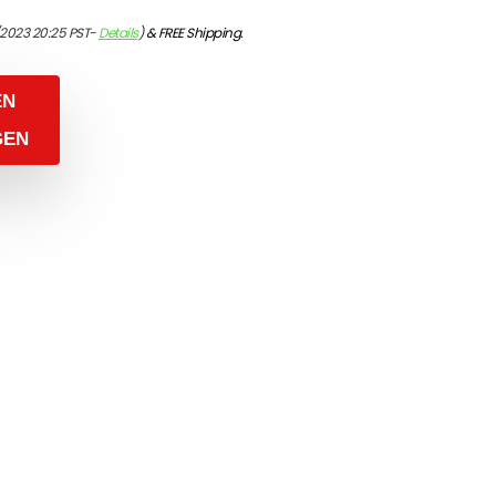
/2023 20:25 PST-
Details
)
&
FREE Shipping
.
EN
GEN