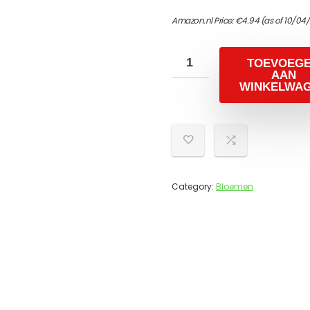
Amazon.nl Price:
€
4.94
(as of 10/04
TOEVOEG
AAN
WINKELWA
Category:
Bloemen