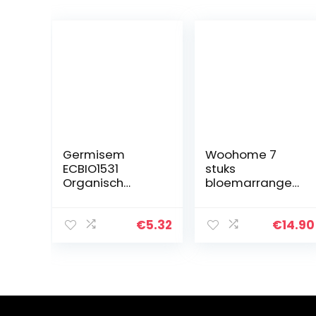
Germisem
Woohome 7
ECBIO1531
stuks
Organisch
bloemarrangem
Helianthus
ent
Annuus
gereedschapss
Zonnebloemzad
et Flora
€
5.32
€
14.90
en 4 g
crêpeband, 26
gauge groen
inch
bloemenstam
draad, 22
gauge groen…