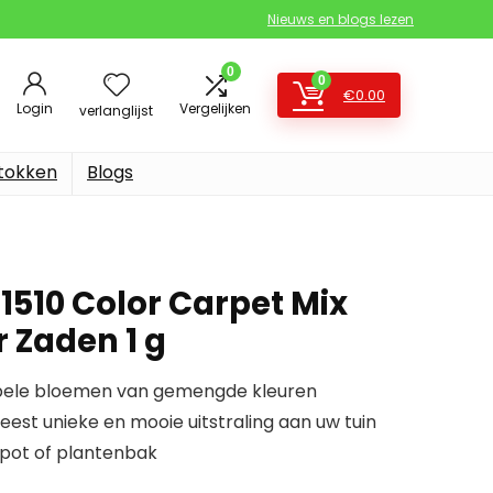
Nieuws en blogs lezen
0
0
€
0.00
Login
Vergelijken
verlanglijst
stokken
Blogs
510 Color Carpet Mix
 Zaden 1 g
bbele bloemen van gemengde kleuren
st unieke en mooie uitstraling aan uw tuin
pot of plantenbak