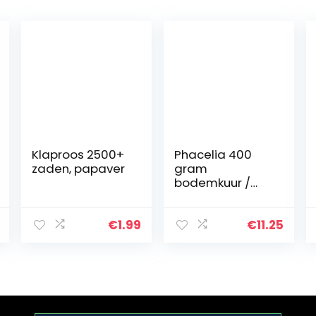
Klaproos 2500+
Phacelia 400
zaden, papaver
gram
bodemkuur /
groene
meststof
€
1.99
€
11.25