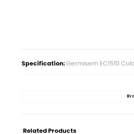
Specification:
Germisem EC1510 Color
Br
Related Products