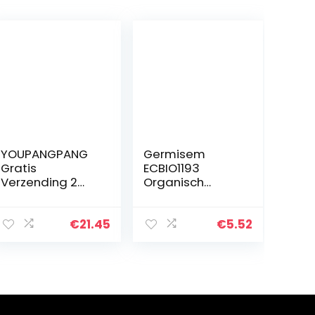
YOUPANGPANG
Germisem
Gratis
ECBIO1193
Verzending 2
Organisch
stks Regenboog
Calendula
Woestijn Rose
Officinalis
Planten Bonsai
Goudsbloem
€
21.45
€
5.52
Adenium
Zaden 2 g
Obesum
Planting Bonsais
voor Thuis…