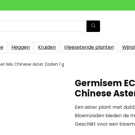
te
Heggen
Kruiden
Vleesetende planten
Wijn
et Mix Chinese Aster Zaden 1 g
Germisem EC1
Chinese Aster
Een aster plant met du
Bloemzaden bieden de mee
Geschikt voor een bloem