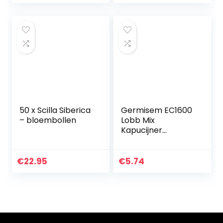
extractie/zalven
50 x Scilla Siberica
Germisem EC1600
– bloembollen
Lobb Mix
Kapucijner
Tuinkers Zaden 5 g
€
22.95
€
5.74