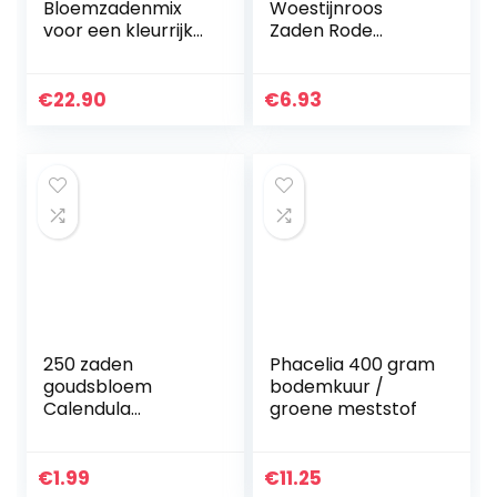
Bloemzadenmix
Woestijnroos
voor een kleurrijke
Zaden Rode
bijenweide –
Bloemblaadjes
Bloemrijk en
Bloemen Mooie
nectarrijk
Binnendecoratie
€
22.90
€
6.93
bloemenzaadmen
Gemakkelijk Te
gsel voor bijen en
Onderhouden
vlinders…
Natuurlijke Groei…
250 zaden
Phacelia 400 gram
goudsbloem
bodemkuur /
Calendula
groene meststof
officinalis-
medicinale
plant/olie-
€
1.99
€
11.25