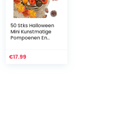
50 Stks Halloween
Mini Kunstmatige
Pompoenen En
Kouzen Esdoorn
Bladeren
Denneappels
€
17.99
Acornes
Kunstmatige
Groenten, Voor…