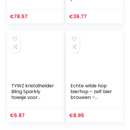
Pot Stand Tuin
hoog metalen
Houten Doos Plant
pothouder 2-tier
kan worden
bloempothouder
€
78.57
€
36.77
opgeslagen
woondecoratie
binnen en buiten
frame (zwart)
Tuin…
TYWZ kristalhelder
Echte wilde hop
Bling Sparkly
bierhop – zelf bier
hoesje voor
brouwen –
Samsung Galaxy
klimplant –
A32 4G, glitter
Humulus Lupulus – 1
glanzende dunne,
plant – 60-80 cm
€
5.87
€
8.95
harde PC
pot 2 liter.
valbescherming…