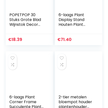
POPETPOP 30
6-laags Plant
Stuks Grote Blad
Display Stand
Wijnstok Decor
Houten Plant
Planten
Stand Tuin
Wijnstokken Nep
Bloempot Display
Groen Slingers
Stand Indoor en
€
18.39
€
71.40
Muur Opknoping
Outdoor
Decoratie Voor
gecarboniseerde
Huis…
Driehoek…
6-laags Plant
2-tier metalen
Corner Frame
bloempot houder
Succulente Plant
plantenhouder