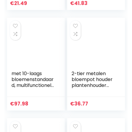
meervoudig
plantenstandaard
€
21.49
€
41.83
gebruik voor
kleine
boomkikkers(smal
bloemendisplayst
l)
andaard sappige…
met 10-laags
2-tier metalen
bloemenstandaar
bloempot houder
d, multifunctionele
plantenhouder
displaystandaard,
hoog metalen
hoekhout,
pothouder 2-tier
plantenstandaard
bloempothouder
€
97.98
€
36.77
voor tuinterras,
woondecoratie
balkon
frame (zwart)