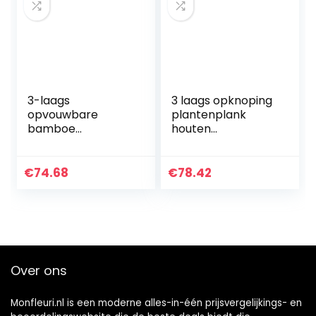
3-laags
3 laags opknoping
opvouwbare
plantenplank
bamboe
houten
plantenrek,
plantenplank
multifunctionele
opslag plank
opbergrek,
vouwen bloempot
€
74.68
€
78.42
bloemenpot rek
opslag plank
displayrek,
display opslag
plantendisplayrek
plank…
…
Over ons
Monfleuri.nl is een moderne alles-in-één prijsvergelijkings- en