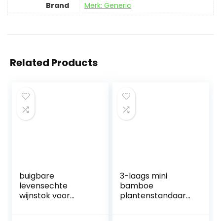
Brand
Merk: Generic
Related Products
buigbare
3-laags mini
levensechte
bamboe
wijnstok voor
plantenstandaard
reptielen
natuurlijke
Reptieldecor voor
bamboe