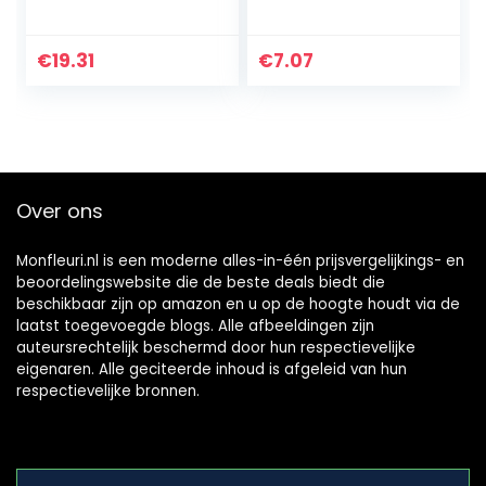
Superfood | Niet
Groene Bladeren
GMO | Microgreen
Golvende
spruiten (500g)
Eigenaardige Vorm
€
19.31
€
7.07
Krul Aan De Rand
Populaire…
Over ons
Monfleuri.nl is een moderne alles-in-één prijsvergelijkings- en
beoordelingswebsite die de beste deals biedt die
beschikbaar zijn op amazon en u op de hoogte houdt via de
laatst toegevoegde blogs. Alle afbeeldingen zijn
auteursrechtelijk beschermd door hun respectievelijke
eigenaren. Alle geciteerde inhoud is afgeleid van hun
respectievelijke bronnen.