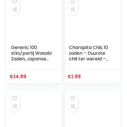
Generic 100
Charapita Chili, 10
stks/partij Wasabi
zaden – Duurste
Zaden, Japanse
chili ter wereld –
Mierikswortel Zaad
WILD CHILI
Groente Zaden
Bonsai Plant DIY
€
14.99
€
1.99
Huis Tuin Planten