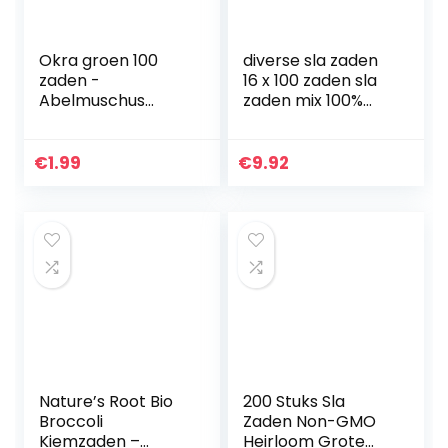
Okra groen 100
diverse sla zaden
zaden -
16 x 100 zaden sla
Abelmuschus
zaden mix 100%
esculentus-
natuurlijke zaden
caloriearm
met de hand
geplukt uit
€
1.99
€
9.92
Portugal, zeldzame
en oude…
Nature’s Root Bio
200 Stuks Sla
Broccoli
Zaden Non-GMO
Kiemzaden –
Heirloom Grote