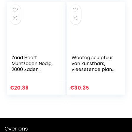
Rood)
Zaad Heeft
Wooteg sculptuur
Muntzaden Nodig,
van kunsthars,
2000 Zaden
vleesetende plant,
Binnen- En
tuin, fantasie,
Buitenbloemen En
Halloween,
Graszaden Voor
piranha, decoratie
€
20.38
€
30.35
Alle Seizoenen
voor huis, hal,
(Color : Groen,
kantoor
Grootte…
Over ons