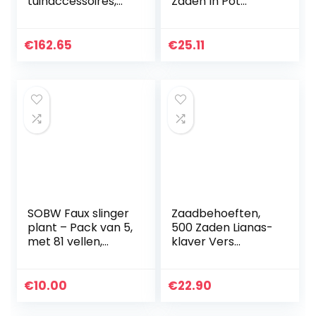
tuinaccessoires,
Zaden In Pot
mobiel, voor
Beautiful Snow Like
buiten
Blooms (Color :
Wit, Grootte :
€
162.65
€
25.11
500g)
SOBW Faux slinger
Zaadbehoeften,
plant – Pack van 5,
500 Zaden Lianas-
met 81 vellen,
klaver Vers
kunstmatige
Onbehandelde
hangers voor
Seizoenen
bruiloft decoratie
Groenblijvende
€
10.00
€
22.90
boog muur
Meerkleurige
decoratie…
Optioneel (Color :