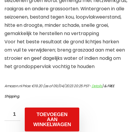
seizoenen groen wordt gemengd met rietzwenkgras,
raaigras en andere grassoorten. Wintergroen in alle
seizoenen, bestand tegen kou, loopvlakweerstand,
hitte en droogte, minder schade, snelle groei,
gemakkelijk te herstellen na vertrapping
Voor het beste resultaat de grond lichtjes harken
om vuil te verwijderen; breng graszaad aan met een
strooier en geef dagelijks water of indien nodig om
het grondoppervlak vochtig te houden
Amazon.nl Price:
€
19.20
(as of 09/04/2023 20:25 PST-
Details
)
&
FREE
Shipping
.
TOEVOEGEN
AAN
WINKELWAGEN