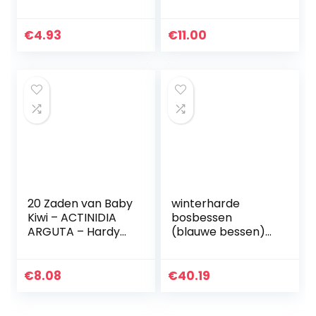
Zaden 3 g
Red) 5 Seeds
€
4.93
€
11.00
20 Zaden van Baby
winterharde
Kiwi – ACTINIDIA
bosbessen
ARGUTA – Hardy
(blauwe bessen)
Kiwi
plant, (Vaccinium
corymbosum),
variëteit: patriot,
€
8.08
€
40.19
krachtige planten,
ca. 55 cm…