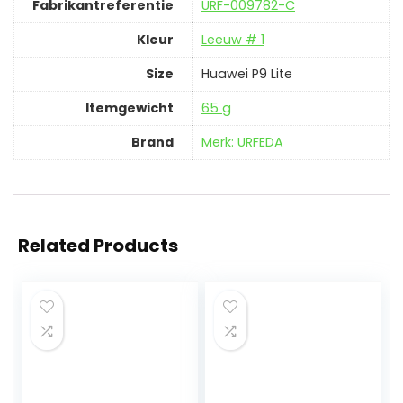
Fabrikantreferentie
‎URF-009782-C
Kleur
‎Leeuw # 1
Size
‎Huawei P9 Lite
Itemgewicht
‎65 g
Brand
Merk: URFEDA
Related Products