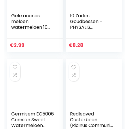
Gele ananas
10 Zaden
meloen
Goudbessen –
watermeloen 10
PHYSALIS
zaden (geel
PERUVIANA –
vruchtvlees en
Kaapkruisbes
suikerzoet)
€
2.99
€
8.28
Germisem EC5006
Redleaved
Crimson Sweet
Castorbean
Watermeloen
(Ricinus Communis