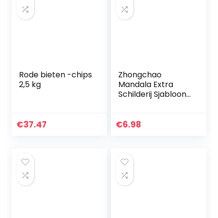
Rode bieten -chips
Zhongchao
2,5 kg
Mandala Extra
Schilderij Sjabloon
Grote
Herbruikbare
Stencil voor Vloer
€
37.47
€
6.98
Wandtegel Stof
Meubels
Schilderen…