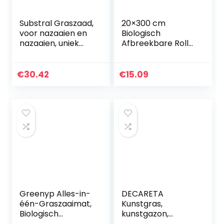
Substral Graszaad,
20×300 cm
voor nazaaien en
Biologisch
nazaaien, uniek
Afbreekbare Roll
premium
Out Graszaad
grasreparatie-
Matten Graszaad
mengsel met
Mat Gras
€
30.42
€
15.09
turbo-kieming, 1 kg
Groeiende Mat
voor 50 m2 2…
Planten Groeien
Mat Tuin gazon…
Greenyp Alles-in-
DECARETA
één-Graszaaimat,
Kunstgras,
Biologisch
kunstgazon,
afbreekbare
kustras, 15 x 15 cm,