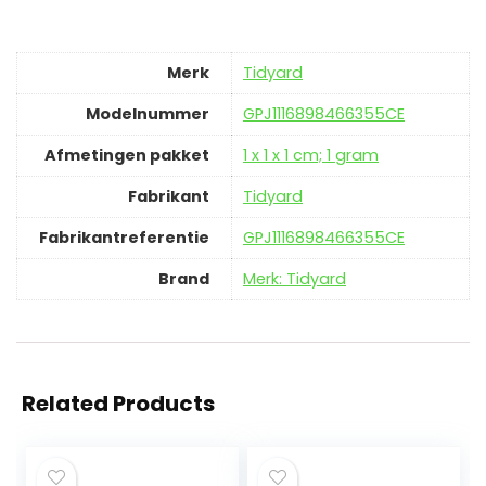
Merk
‎Tidyard
Modelnummer
‎GPJ1116898466355CE
Afmetingen pakket
‎1 x 1 x 1 cm; 1 gram
Fabrikant
‎Tidyard
Fabrikantreferentie
‎GPJ1116898466355CE
Brand
Merk: Tidyard
Related Products