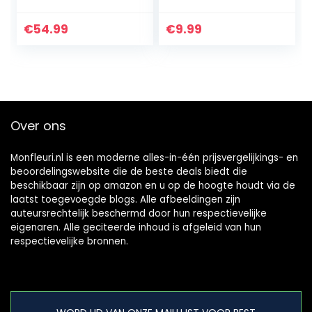
Graszaaimat,
groen, kunstgras,
Gazongras,
grastapijt, kunst,
€
54.99
€
9.99
Geïntegreerd
terras, tapijt,
Graszaad met…
microlandschap…
Over ons
Monfleuri.nl is een moderne alles-in-één prijsvergelijkings- en
beoordelingswebsite die de beste deals biedt die
beschikbaar zijn op amazon en u op de hoogte houdt via de
laatst toegevoegde blogs. Alle afbeeldingen zijn
auteursrechtelijk beschermd door hun respectievelijke
eigenaren. Alle geciteerde inhoud is afgeleid van hun
respectievelijke bronnen.