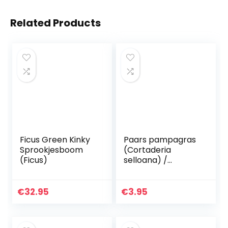
Related Products
Ficus Green Kinky
Paars pampagras
Sprookjesboom
(Cortaderia
(Ficus)
selloana) /
siergras / 50
zaden/kleurrijke
bloeiwijze in
€
32.95
€
3.95
violet/roze