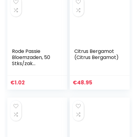
Rode Passie
Citrus Bergamot
Bloemzaden, 50
(Citrus Bergamot)
Stks/zak
Bloemzaden Mooie
Prolific
Milieuvriendelijke
€
1.02
€
48.95
Uitstekende
Producerende
Passiflora…