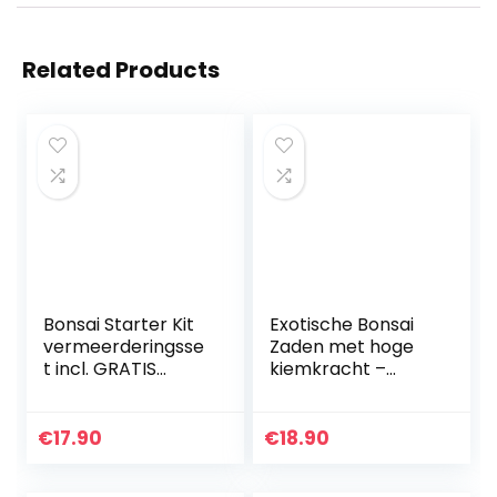
Related Products
Bonsai Starter Kit
Exotische Bonsai
vermeerderingsse
Zaden met hoge
t incl. GRATIS
kiemkracht –
eBook –
Plantenzaden set
plantenset van
voor je eigen
kokosnootpotten,
Bonsai Boom (Set
€
17.90
€
18.90
zaden & grond –
van 5 inclusief
duurzaam…
GRATIS…