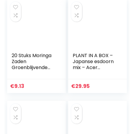
20 Stuks Moringa
PLANT IN A BOX –
Zaden
Japanse esdoorn
Groenblijvende
mix – Acer
Bomen Hebben
Palmatum – Mix
Economische
van 4 stuks – pot
Waarde En
⌀10 cm – Hoogte
€
9.13
€
29.95
Sierwaarde
25-40 cm
Meerjarige Verse
Zaden Voor…