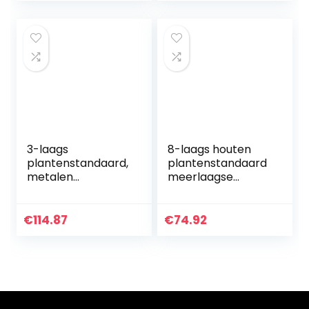
Bloempot Stand…
bloempot
standaard
houten…
3-laags
8-laags houten
plantenstandaard,
plantenstandaard
metalen
meerlaagse
plantendisplaysta
tuinplantenstanda
ndaard, kan
ard tuin bloempot
meerdere planten
displaystandaard
€
114.87
€
74.92
in de ladder pot
plantenstandaard
ingebouwde plank
voor…
(zwart…