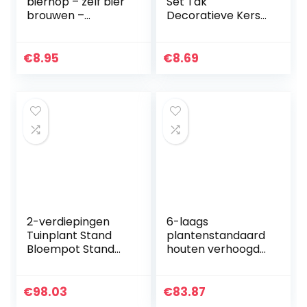
bierhop – zelf bier
Set Tak
brouwen –
Decoratieve Kerst
klimplant –
Rotan Ronde Bruin
Humulus Lupulus – 1
voor Vakantie
plant – 60-80 cm
Craft Decoratie 3
€
8.95
€
8.69
pot 2 liter.
stks
2-verdiepingen
6-laags
Tuinplant Stand
plantenstandaard
Bloempot Stand
houten verhoogde
Unit Tuin Balkon
tuin bloempot
Terras Hoek Plant
standaard
Stand
bloemendisplay
€
98.03
€
83.87
Plantenstandaard
standaard