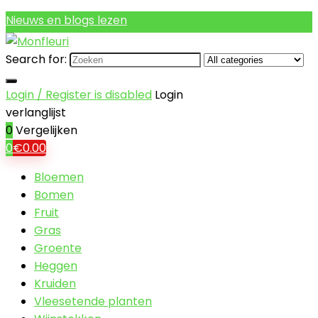
Nieuws en blogs lezen
Search for:
Login / Register is disabled
Login
verlanglijst
0
Vergelijken
0
€
0.00
Bloemen
Bomen
Fruit
Gras
Groente
Heggen
Kruiden
Vleesetende planten