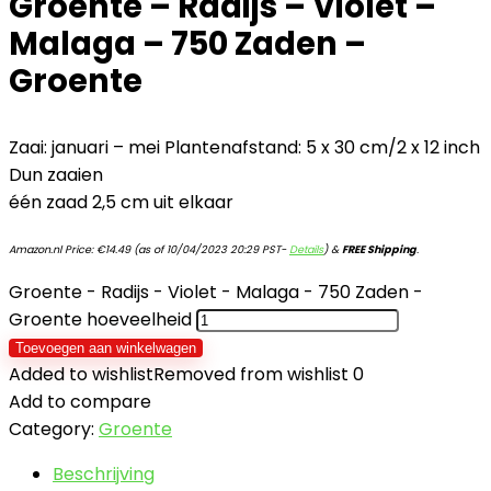
Groente – Radijs – Violet –
Malaga – 750 Zaden –
Groente
Zaai: januari – mei Plantenafstand: 5 x 30 cm/2 x 12 inch
Dun zaaien
één zaad 2,5 cm uit elkaar
Amazon.nl Price:
€
14.49
(as of 10/04/2023 20:29 PST-
Details
)
&
FREE Shipping
.
Groente - Radijs - Violet - Malaga - 750 Zaden -
Groente hoeveelheid
Toevoegen aan winkelwagen
Added to wishlist
Removed from wishlist
0
Add to compare
Category:
Groente
Beschrijving