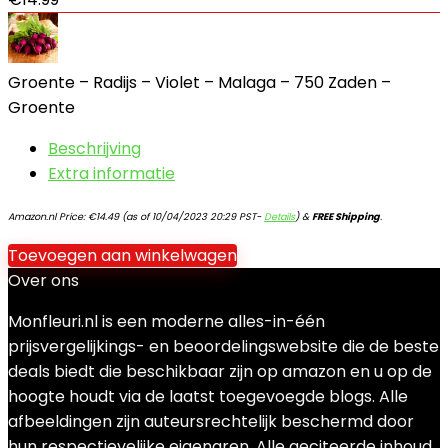
Groente – Radijs – Violet – Malaga – 750 Zaden –
Groente
Beschrijving
Extra informatie
Amazon.nl Price:
€
14.49
(as of 10/04/2023 20:29 PST-
Details
)
&
FREE Shipping
.
Toevoegen aan winkelwagen
Over ons
Monfleuri.nl is een moderne alles-in-één
prijsvergelijkings- en beoordelingswebsite die de beste
deals biedt die beschikbaar zijn op amazon en u op de
hoogte houdt via de laatst toegevoegde blogs. Alle
afbeeldingen zijn auteursrechtelijk beschermd door
hun respectievelijke eigenaren. Alle geciteerde inhoud