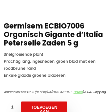
Germisem ECBIO7006
Organisch Gigante d’Italia
Peterselie Zaden 5 g
Snelgroeiende plant
Prachtig lang, ingesneden, groen blad met een
roodbruine rand
Enkele gladde groene bladeren
Amazon.nl Price:
€
7.13
(as of 10/04/2023 20:31 PST-
Details
)
&
FREE Shipping
.
TOEVOEGEN
AAN