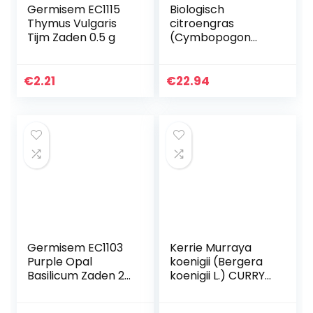
Germisem EC1115
Biologisch
Thymus Vulgaris
citroengras
Tijm Zaden 0.5 g
(Cymbopogon
citratus),
kruidenplanten uit
duurzame teelt, (2
€
2.21
€
22.94
planten in een set)
Germisem EC1103
Kerrie Murraya
Purple Opal
koenigii (Bergera
Basilicum Zaden 2
koenigii L.) CURRY
g
Indiase plant