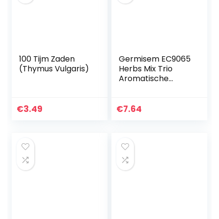
100 Tijm Zaden
Germisem EC9065
(Thymus Vulgaris)
Herbs Mix Trio
Aromatische
Kruiden Zaden op
6 m Tape
€
3.49
€
7.64