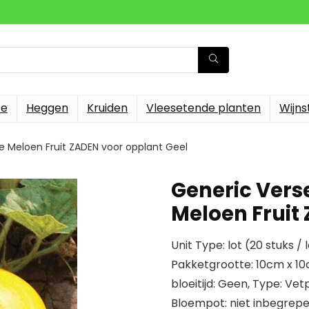
te
Heggen
Kruiden
Vleesetende planten
Wijn
e Meloen Fruit ZADEN voor opplant Geel
Generic Vers
Meloen Fruit
Unit Type: lot (20 stuks / 
Pakketgrootte: 10cm x 10cm
bloeitijd: Geen, Type: Vet
Bloempot: niet inbegrepen