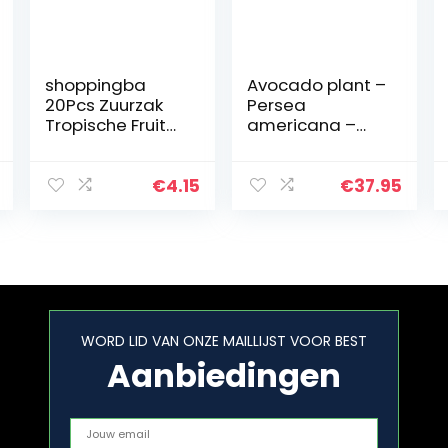
shoppingba
Avocado plant –
20Pcs Zuurzak
Persea
Tropische Fruit
americana –
Custard
100-120cm pot Ø
Graviola Annona
18cm
Muricata Zaden
€
4.15
€
37.95
WORD LID VAN ONZE MAILLIJST VOOR BEST
Aanbiedingen