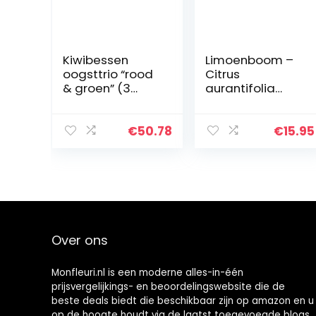
Kiwibessen
Limoenboom –
oogsttrio “rood
Citrus
& groen” (3
aurantifolia
planten) – van
Lime Verde –
kiwibessenkwek
verschillende
er met
maten (60-
€
50.78
€
15.95
soortengarantie
80cm – pot 2
!
ltr.)
Over ons
Monfleuri.nl is een moderne alles-in-één
prijsvergelijkings- en beoordelingswebsite die de
beste deals biedt die beschikbaar zijn op amazon en u
op de hoogte houdt via de laatst toegevoegde blogs.