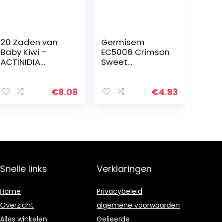
20 Zaden van
Germisem
Baby Kiwi –
EC5006 Crimson
ACTINIDIA
Sweet
ARGUTA – Hardy
Watermeloen
Kiwi
Zaden 3 g
€
8.08
€
4.93
Snelle links
Verklaringen
Home
Privacybeleid
Overzicht
algemene voorwaarden
Alles winkelen
Gelieerde