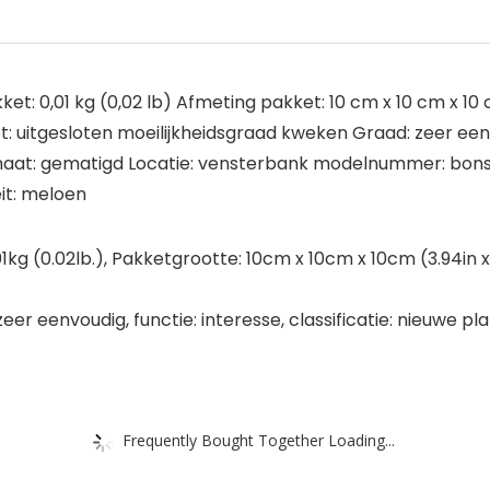
ket: 0,01 kg (0,02 lb) Afmeting pakket: 10 cm x 10 cm x 10 c
 uitgesloten moeilijkheidsgraad kweken Graad: zeer eenvo
limaat: gematigd Locatie: vensterbank modelnummer: bons
it: meloen
01kg (0.02lb.), Pakketgrootte: 10cm x 10cm x 10cm (3.94in x 3
er eenvoudig, functie: interesse, classificatie: nieuwe pla
Frequently Bought Together Loading...