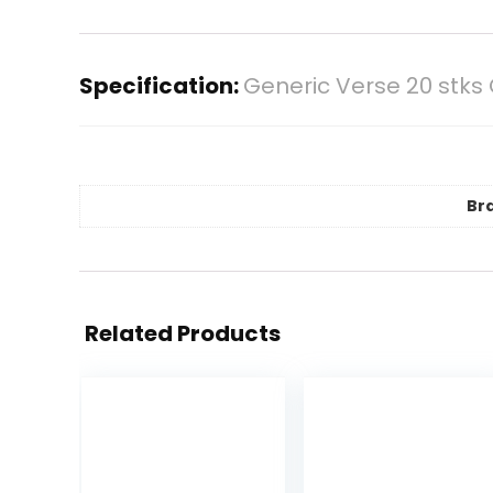
Specification:
Generic Verse 20 stks
Br
Related Products