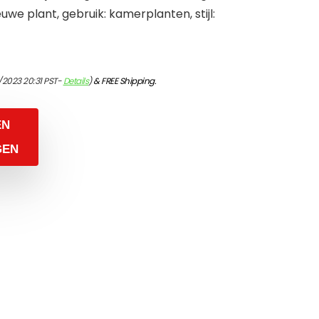
ieuwe plant, gebruik: kamerplanten, stijl:
/2023 20:31 PST-
Details
)
&
FREE Shipping
.
EN
GEN