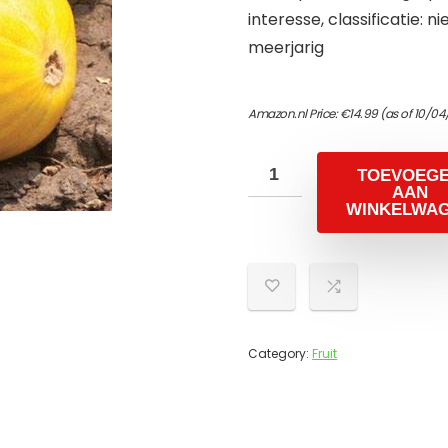
interesse, classificatie: n
meerjarig
Amazon.nl Price:
€
14.99
(as of 10/04
TOEVOEG
AAN
WINKELWA
Category:
Fruit