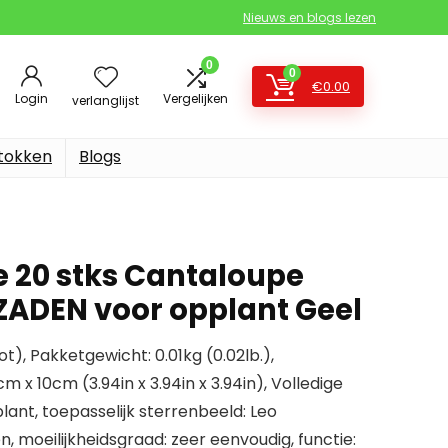
Nieuws en blogs lezen
0
0
€
0.00
Login
Vergelijken
verlanglijst
stokken
Blogs
e 20 stks Cantaloupe
 ZADEN voor opplant Geel
lot), Pakketgewicht: 0.01kg (0.02lb.),
 x 10cm (3.94in x 3.94in x 3.94in), Volledige
plant, toepasselijk sterrenbeeld: Leo
, moeilijkheidsgraad: zeer eenvoudig, functie: