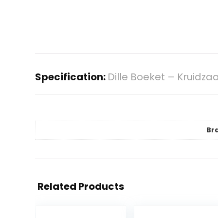
Specification:
Dille Boeket – Kruidza
Br
Related Products