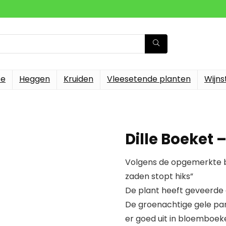
te
Heggen
Kruiden
Vleesetende planten
Wijn
Dille Boeket 
Volgens de opgemerkte b
zaden stopt hiks”
De plant heeft geveerde
De groenachtige gele par
er goed uit in bloemboek