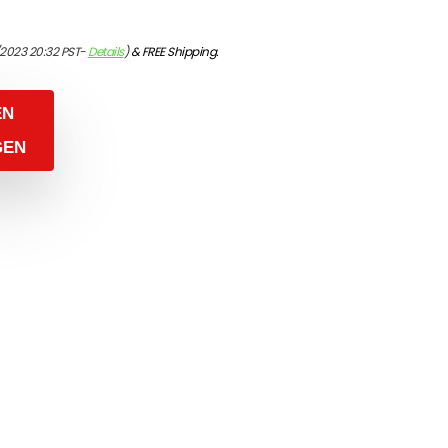
/2023 20:32 PST-
Details
)
&
FREE Shipping
.
EN
GEN