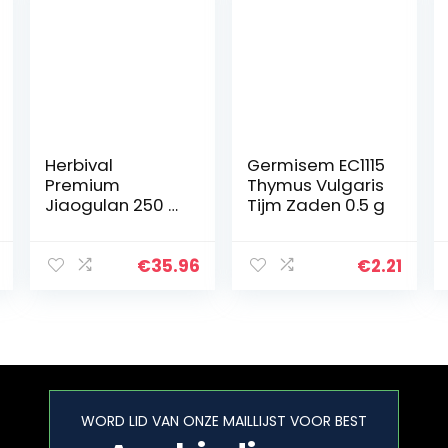
Herbival
Germisem EC1115
Premium
Thymus Vulgaris
Jiaogulan 250 g
Tijm Zaden 0.5 g
• verse oogst
2021 •
laboratoriumge
€
35.96
€
2.21
test pesticiden
vrij •
onsterfelijkheids
kruid…
WORD LID VAN ONZE MAILLIJST VOOR BEST