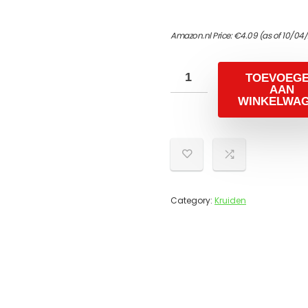
Amazon.nl Price:
€
4.09
(as of 10/04
TOEVOEG
AAN
WINKELWA
Category:
Kruiden