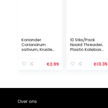
Koriander
10 Stks/Pack
Coriandrum
Naald Threader,
sativum, Kruiden
Plastic Kalebas
in Pot, Bloembak
Gevormde
of Open Ground.
Naald
Threaders
€
2.99
€
13.35
Messing Draad
Kalebas
Vormige Naald
Draad
Detector…
Over ons