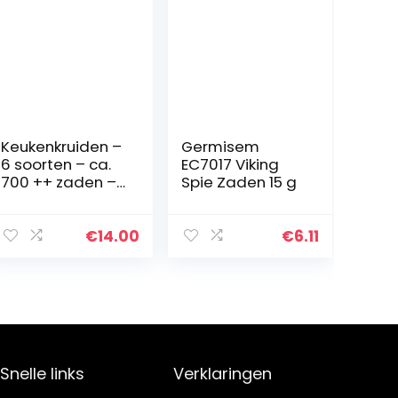
Keukenkruiden –
Germisem
6 soorten – ca.
EC7017 Viking
700 ++ zaden –
Spie Zaden 15 g
apart verpakt –
€
14.00
€
6.11
Snelle links
Verklaringen