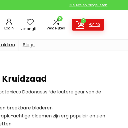
Nieuws en blogs lezen
0
0
€
0.00
Login
Vergelijken
verlanglijst
stokken
Blogs
– Kruidzaad
otanicus Dodonaeus “de loutere geur van de
 en breekbare bladeren
aplu-achtige bloemen zijn erg populair en zien
etten