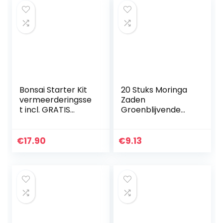
Bonsai Starter Kit
20 Stuks Moringa
vermeerderingsse
Zaden
t incl. GRATIS
Groenblijvende
eBook –
Bomen Hebben
plantenset van
Economische
kokosnootpotten,
Waarde En
€
17.90
€
9.13
zaden & grond –
Sierwaarde
duurzaam…
Meerjarige Verse
Zaden Voor…