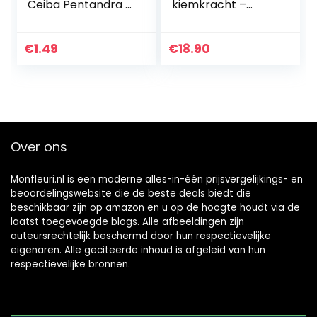
Ceiba Pentandra –
kiemkracht –
5 verse zaden
Plantenzaden set
voor je eigen
Bonsai Boom (Set
€
1.49
€
18.90
van 5 inclusief
GRATIS…
Over ons
Monfleuri.nl is een moderne alles-in-één prijsvergelijkings- en
beoordelingswebsite die de beste deals biedt die
beschikbaar zijn op amazon en u op de hoogte houdt via de
laatst toegevoegde blogs. Alle afbeeldingen zijn
auteursrechtelijk beschermd door hun respectievelijke
eigenaren. Alle geciteerde inhoud is afgeleid van hun
respectievelijke bronnen.