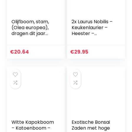
Olijfboom, stam,
2x Laurus Nobilis –
(Olea europea),
Keukenlaurier –
dragen dit jaar
Heester –
olijven, krachtige
Groenblijvend –
bomen, (ca. 50 cm
⌀15 cm – 30-45
hoog, in ca. 15 cm
cm
€
20.64
€
29.95
pot)
Witte Kapokboom
Exotische Bonsai
– Katoenboom –
Zaden met hoge