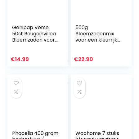
Genipap Verse
500g
50st Bougainvillea
Bloemzadenmix
Bloemzaden voor
voor een kleurrijke
opplant
bijenweide –
Donkerviolet
Bloemrijk en
nectarrijk
€
14.99
€
22.90
bloemenzaadmen
gsel voor bijen en
vlinders…
Phacelia 400 gram
Woohome 7 stuks