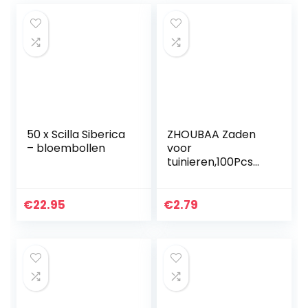
50 x Scilla Siberica
ZHOUBAA Zaden
– bloembollen
voor
tuinieren,100Pcs
Zeldzame Carolina
Reaper Chilli Peper
Groente Zaden
€
22.95
€
2.79
Tuin Decor Gift