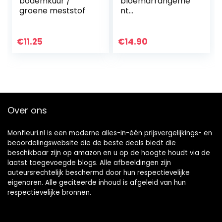
bodemkuur /
bloemarrangeme
groene meststof
nt
gereedschapsset
Flora crêpeband,
26 gauge groen
€
11.25
€
14.90
inch bloemenstam
draad, 22 gauge
groen…
Over ons
Monfleuri.nl is een moderne alles-in-één prijsvergelijkings- en
beoordelingswebsite die de beste deals biedt die
beschikbaar zijn op amazon en u op de hoogte houdt via de
laatst toegevoegde blogs. Alle afbeeldingen zijn
auteursrechtelijk beschermd door hun respectievelijke
eigenaren. Alle geciteerde inhoud is afgeleid van hun
respectievelijke bronnen.