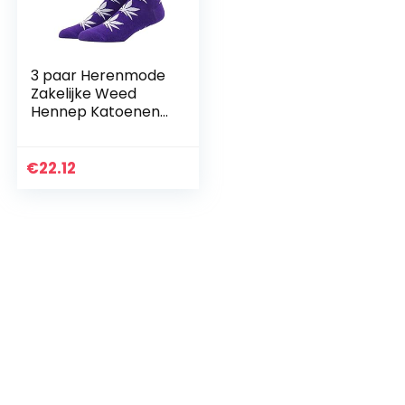
3 paar Herenmode
Zakelijke Weed
Hennep Katoenen
Sokken Street
Fashion
Skateboard Paar
€
22.12
Meisjes Trend
Sokken Geven
Mannen…