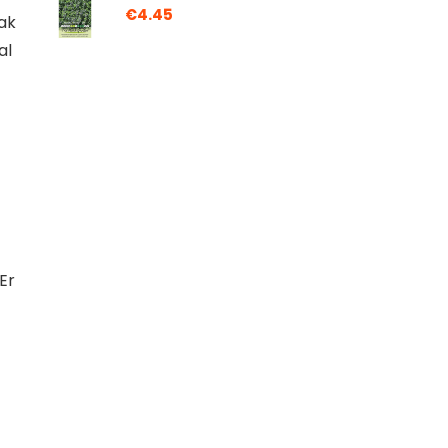
€
4.45
ak
al
Er