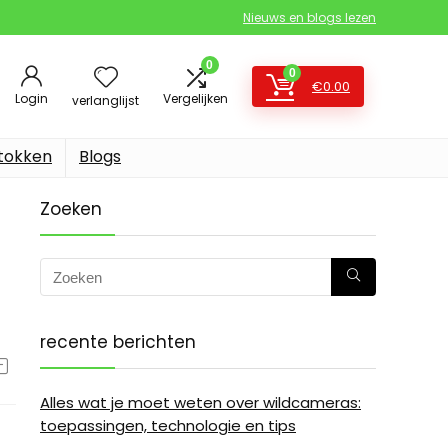
Nieuws en blogs lezen
0
0
€
0.00
Login
Vergelijken
verlanglijst
stokken
Blogs
Zoeken
recente berichten
Alles wat je moet weten over wildcameras:
toepassingen, technologie en tips