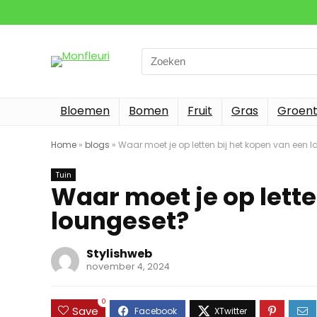
Search
for:
Bloemen
Bomen
Fruit
Gras
Groen
Home
»
blogs
»
Waar moet je op letten bij het kopen van een 
Tuin
Waar moet je op lette
loungeset?
Stylishweb
november 4, 2024
0
Save