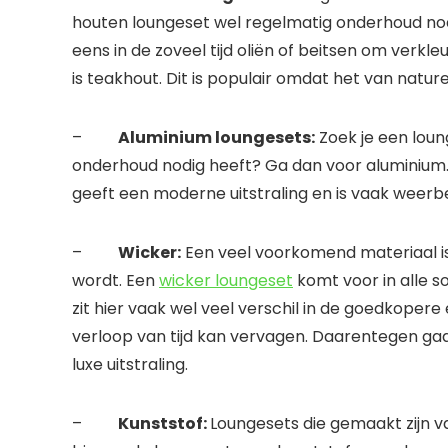
houten loungeset wel regelmatig onderhoud no
eens in de zoveel tijd oliën of beitsen om verkl
is teakhout. Dit is populair omdat het van natur
–
Aluminium loungesets:
Zoek je een loun
onderhoud nodig heeft? Ga dan voor aluminium. D
geeft een moderne uitstraling en is vaak weerb
–
Wicker:
Een veel voorkomend materiaal is 
wordt. Een
wicker loungeset
komt voor in alle s
zit hier vaak wel veel verschil in de goedkoper
verloop van tijd kan vervagen. Daarentegen ga
luxe uitstraling.
–
Kunststof:
Loungesets die gemaakt zijn van