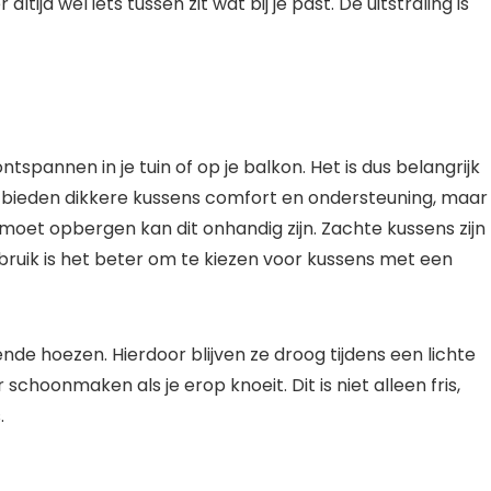
tijd wel iets tussen zit wat bij je past. De uitstraling is
tspannen in je tuin of op je balkon. Het is dus belangrijk
Zo bieden dikkere kussens comfort en ondersteuning, maar
jd moet opbergen kan dit onhandig zijn. Zachte kussens zijn
ebruik is het beter om te kiezen voor kussens met een
nde hoezen. Hierdoor blijven ze droog tijdens een lichte
choonmaken als je erop knoeit. Dit is niet alleen fris,
.