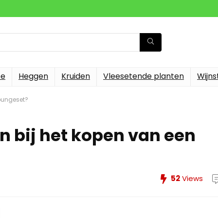
te
Heggen
Kruiden
Vleesetende planten
Wijn
loungeset?
n bij het kopen van een
52
Views