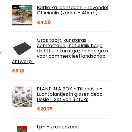
Batlle kruidenzaden - Lavendel
Officinalis (zaden - 40cm)
€
4.50
Gras tapijt, kunstgras
comfortabel, natuurlijk hoge
dichtheid kunstgazon nep gras
k
voor commercieel landschap
ontwerp…
€
8.18
PLANT IN A BOX - Tillandsia -
Luchtplantjes in glazen deco
flesje - Set van 3 stuks
e
€
20.75
tijm - kruidenzaad